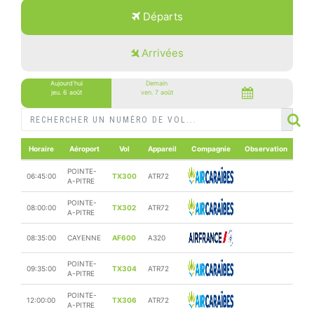
Départs
Arrivées
Aujourd'hui
Demain
jeu. 6 août
ven. 7 août
Horaire
Aéroport
Vol
Appareil
Compagnie
Observation
POINTE-
06:45:00
TX300
ATR72
A-PITRE
POINTE-
08:00:00
TX302
ATR72
A-PITRE
08:35:00
CAYENNE
AF600
A320
POINTE-
09:35:00
TX304
ATR72
A-PITRE
POINTE-
12:00:00
TX306
ATR72
A-PITRE