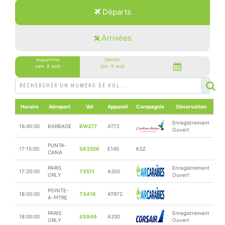
Départs
Arrivées
Aujourd'hui
Demain
sam. 8 août
dim. 9 août
Horaire
Aéroport
Vol
Appareil
Compagnie
Observation
Enregistrement
16:45:00
BARBADE
BW277
AT72
Ouvert
PUNTA-
17:15:00
S63526
E145
KSZ
CANA
PARIS
Enregistrement
17:20:00
TX511
A350
ORLY
Ouvert
POINTE-
18:00:00
TX416
ATR72
A-PITRE
PARIS
Enregistrement
18:00:00
SS949
A330
ORLY
Ouvert