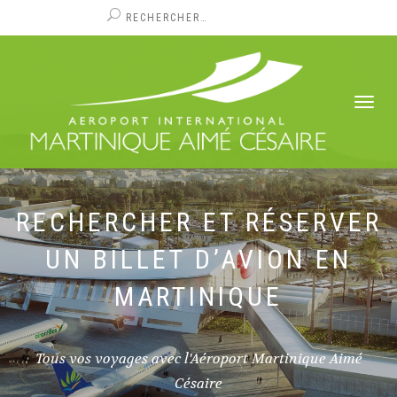
NOUS REJOINDRE
VOYAGEURS
PROFESSIONNELS
SERVICES
Politique RH
DÉPLIER/R
CONTACT
LA
NAVIGATI
RECHERCHER ET RÉSERVER
UN BILLET D’AVION EN
MARTINIQUE
Tous vos voyages avec l'Aéroport Martinique Aimé
Césaire