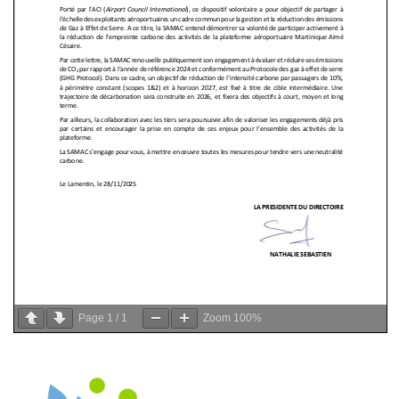
Page
1
/
1
Zoom
100%